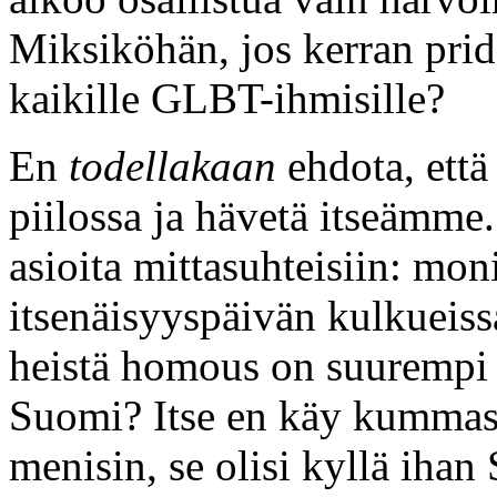
Miksiköhän, jos kerran prid
kaikille GLBT-ihmisille?
En
todellakaan
ehdota, että
piilossa ja hävetä itseämme.
asioita mittasuhteisiin: mon
itsenäisyyspäivän kulkueissa
heistä homous on suurempi 
Suomi? Itse en käy kummas
menisin, se olisi kyllä iha