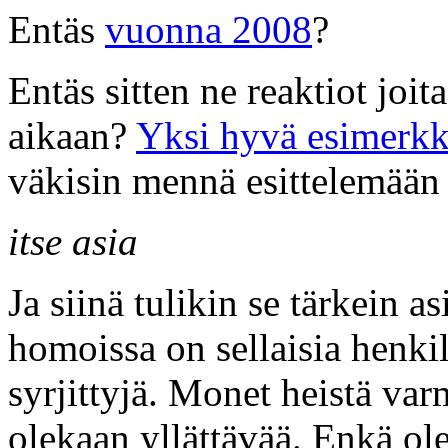
Entäs
vuonna 2008
?
Entäs sitten ne reaktiot joi
aikaan?
Yksi hyvä esimerkki
väkisin mennä esittelemään m
itse asia
Ja siinä tulikin se tärkein a
homoissa on sellaisia henkil
syrjittyjä. Monet heistä var
olekaan yllättävää. Enkä ol