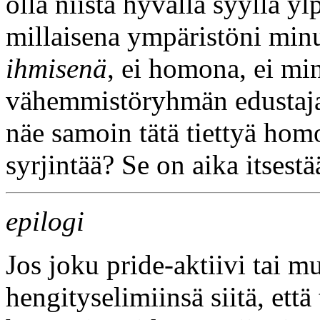
olla niistä hyvällä syyllä y
millaisena ympäristöni minu
ihmisenä
, ei homona, ei m
vähemmistöryhmän edustaja
näe samoin tätä tiettyä hom
syrjintää? Se on aika itses
epilogi
Jos joku pride-aktiivi tai 
hengityselimiinsä siitä, että