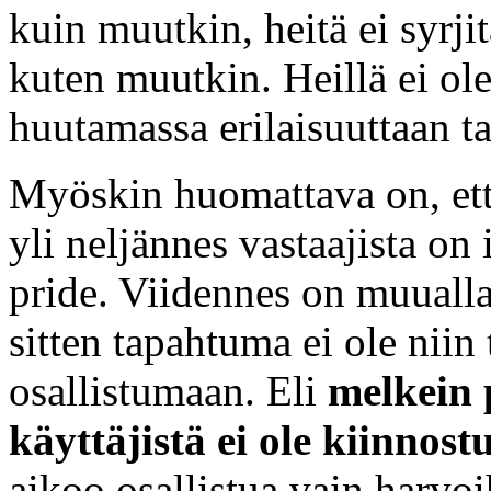
kuin muutkin, heitä ei syrjit
kuten muutkin. Heillä ei ole
huutamassa erilaisuuttaan t
Myöskin huomattava on, et
yli neljännes vastaajista on 
pride. Viidennes on muualla,
sitten tapahtuma ei ole niin 
osallistumaan. Eli
melkein 
käyttäjistä ei ole kiinnost
aikoo osallistua vain harvoi