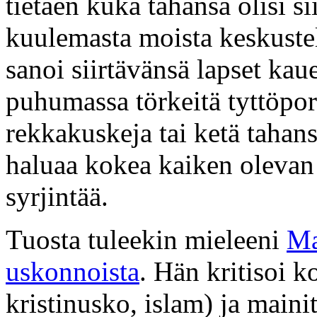
tietäen kuka tahansa olisi 
kuulemasta moista keskustel
sanoi siirtävänsä lapset ka
puhumassa törkeitä tyttöpor
rekkakuskeja tai ketä taha
haluaa kokea kaiken olevan 
syrjintää.
Tuosta tuleekin mieleeni
Ma
uskonnoista
. Hän kritisoi 
kristinusko, islam) ja main