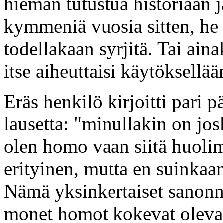
hieman tutustua historiaan ja
kymmeniä vuosia sitten, he y
todellakaan syrjitä. Tai ainak
itse aiheuttaisi käytöksellää
Eräs henkilö kirjoitti pari p
lausetta: "minullakin on jos
olen homo vaan siitä huolim
erityinen, mutta en suinkaa
Nämä yksinkertaiset sanonn
monet homot kokevat olevan