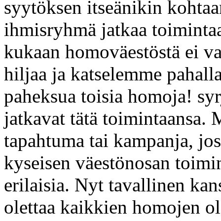
syytöksen itseänikin kohta
ihmisryhmä jatkaa toimintaan
kukaan homoväestöstä ei vas
hiljaa ja katselemme pahal
paheksua toisia homoja! syrj
jatkavat tätä toimintaansa. 
tapahtuma tai kampanja, jo
kyseisen väestönosan toimi
erilaisia. Nyt tavallinen ka
olettaa kaikkien homojen o