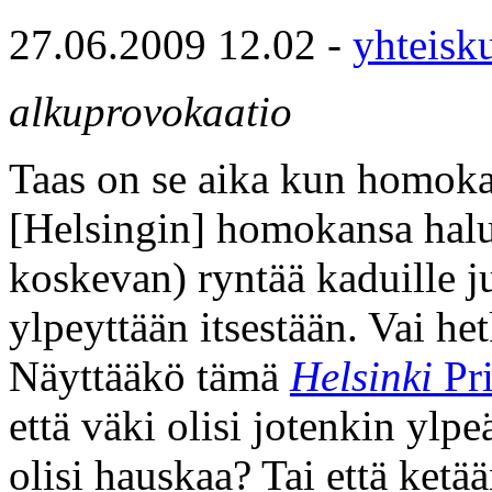
27.06.2009 12.02 -
yhteisk
alkuprovokaatio
Taas on se aika kun homoka
[Helsingin] homokansa halua
koskevan) ryntää kaduille 
ylpeyttään itsestään. Vai he
Näyttääkö tämä
Helsinki
Pr
että väki olisi jotenkin ylp
olisi hauskaa? Tai että ketä