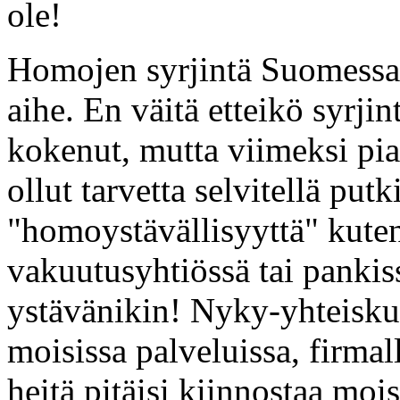
ole!
Homojen syrjintä Suomessa
aihe. En väitä etteikö syrjint
kokenut, mutta viimeksi pian
ollut tarvetta selvitellä pu
"homoystävällisyyttä" kuten 
vakuutusyhtiössä tai pankis
ystävänikin! Nyky-yhteiskun
moisissa palveluissa, firma
heitä pitäisi kiinnostaa mois