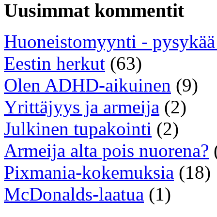
Uusimmat kommentit
Huoneistomyynti - pysykää
Eestin herkut
(63)
Olen ADHD-aikuinen
(9)
Yrittäjyys ja armeija
(2)
Julkinen tupakointi
(2)
Armeija alta pois nuorena?
Pixmania-kokemuksia
(18)
McDonalds-laatua
(1)